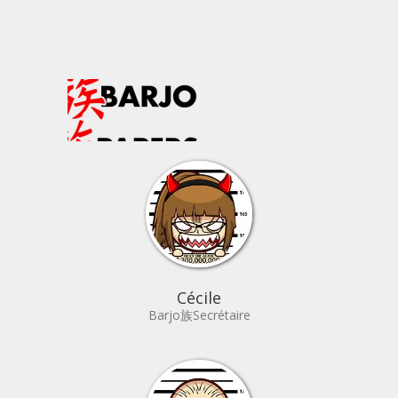
Cécile
Barjo族Secrétaire