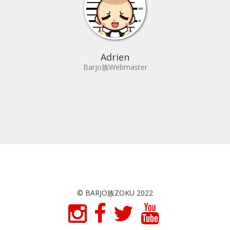
Adrien
Barjo族Webmaster
© BARJO族ZOKU 2022